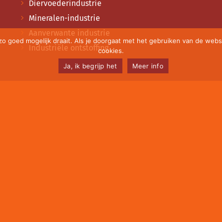
Diervoederindustrie
Mineralen-industrie
Aanverwante industrie
 goed mogelijk draait. Als je doorgaat met het gebruiken van de websi
Industriële ontstoffing
cookies.
Ja, ik begrijp het
Meer info