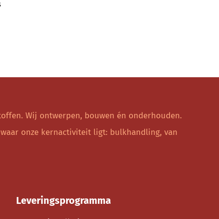
s
e stoffen. Wij ontwerpen, bouwen én onderhouden.
ar onze kernactiviteit ligt: bulkhandling, van
Leveringsprogramma