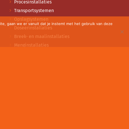
Procesinstallaties
Transportsystemen
Opslagsystemen
te, gaan we er vanuit dat je instemt met het gebruik van deze
Doseerinstallaties
Breek- en maalinstallaties
Menginstallaties
Zeefinstallaties
Ontstoffings- en filterinstallaties
Beladingsinstallaties
Verladingsinstallaties