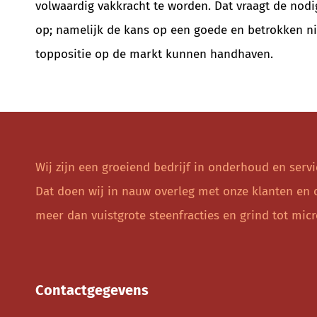
volwaardig vakkracht te worden. Dat vraagt de nodi
op; namelijk de kans op een goede en betrokken 
toppositie op de markt kunnen handhaven.
Wij zijn een groeiend bedrijf in onderhoud en serv
Dat doen wij in nauw overleg met onze klanten en o
meer dan vuistgrote steenfracties en grind tot mic
Contactgegevens