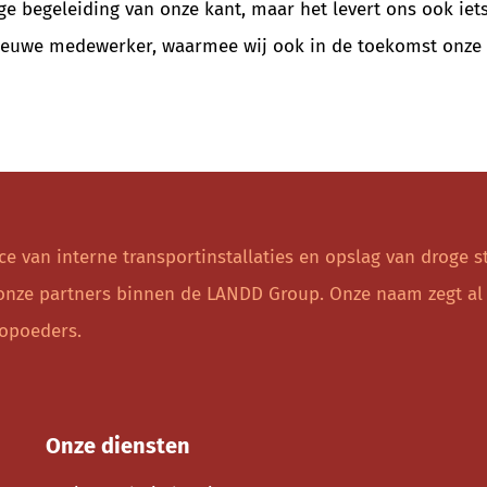
ge begeleiding van onze kant, maar het levert ons ook iet
nieuwe medewerker, waarmee wij ook in de toekomst onze
ice van interne transportinstallaties en opslag van drog
nze partners binnen de LANDD Group. Onze naam zegt al wa
ropoeders.
Onze diensten