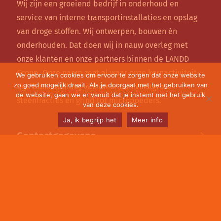
Wij zijn een groeiend bedrijf in onderhoud en
service van interne transportinstallaties en opslag
van droge stoffen. Wij ontwerpen, bouwen én
onderhouden. Dat doen wij in nauw overleg met
onze klanten en onze partners binnen de LANDD
Group. Onze naam zegt al waar onze kernactiviteit
We gebruiken cookies om ervoor te zorgen dat onze website
zo goed mogelijk draait. Als je doorgaat met het gebruiken van
ligt: bulkhandling, van meer dan vuistgrote
de website, gaan we er vanuit dat je instemt met het gebruik
steenfracties en grind tot micropoeders.
van deze cookies.
Ja, ik begrijp het
Meer info
Contactgegevens
Onze diensten
Leveringsprogramma